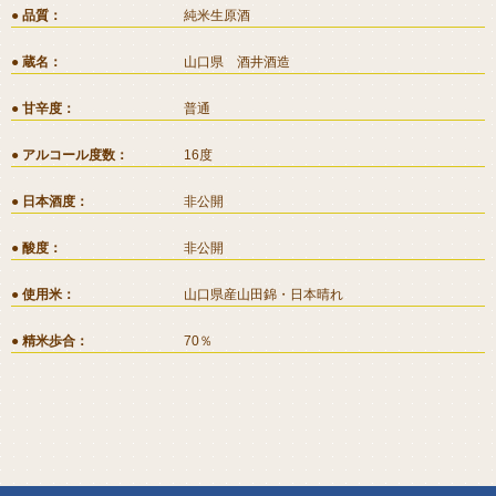
品質
純米生原酒
蔵名
山口県 酒井酒造
甘辛度
普通
アルコール度数
16度
日本酒度
非公開
酸度
非公開
使用米
山口県産山田錦・日本晴れ
精米歩合
70％