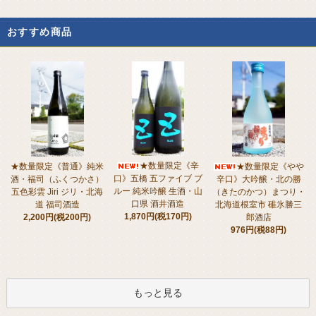
おすすめ商品
★数量限定《辛
★数量限定《普通》純米
★数量限定《やや
口》五橋 五ファイブ ブ
酒・福司（ふくつかさ）
辛口》大吟醸・北の勝
ルー 純米吟醸 生酒・山
五色彩雲 Jiri ジリ・北海
（きたのかつ）まつり・
口県 酒井酒造
道 福司酒造
北海道根室市 碓氷勝三
1,870円(税170円)
2,200円(税200円)
郎酒店
976円(税88円)
もっと見る