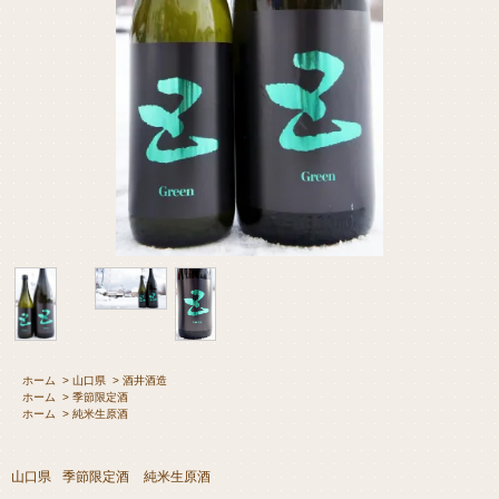
ホーム
>
山口県
>
酒井酒造
ホーム
>
季節限定酒
ホーム
>
純米生原酒
山口県
季節限定酒
純米生原酒