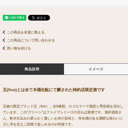
この商品を友達に教える
この商品について問い合わせる
買い物を続ける
商品説明
イメージ
五(five)とは全て木桶生酛にて醸された特約店限定酒です
五橋の限定ブランド五（five）。全6種類、ロゴカラーで酒質と季節感を演出し
ています。この”グリーン”はファイブシリーズの言わば新酒です。酒井酒造さ
ん、軟水仕込みの柔らかく優しいお米の旨味と、存在感のある濃醇な味わいに
少し滓を交え二段階で楽しめるのが特徴です。