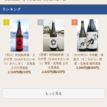
ランキング
1
2
3
《普通》特別純米酒・上
《辛口》特別純米酒・上
《やや辛口》大吟醸・海
川大雪（かみかわたいせ
川大雪（かみかわたいせ
底力（そこぢから）彗
つ）彗星・北海道 上川
つ）きたしずく・北海道
星・北海道 福司酒造
大雪酒造
上川大雪酒造
3,300円(税300円)
2,420円(税220円)
2,310円(税210円)
もっと見る