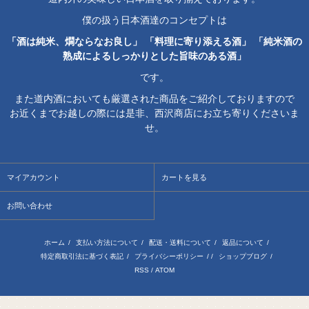
僕の扱う日本酒達のコンセプトは
「酒は純米、燗ならなお良し」 「料理に寄り添える酒」 「純米酒の
熟成によるしっかりとした旨味のある酒」
です。
また道内酒においても厳選された商品をご紹介しておりますので
お近くまでお越しの際には是非、西沢商店にお立ち寄りくださいま
せ。
マイアカウント
カートを見る
お問い合わせ
ホーム
/
支払い方法について
/
配送・送料について
/
返品について
/
特定商取引法に基づく表記
/
プライバシーポリシー
/ /
ショップブログ
/
RSS
/
ATOM