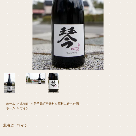
ホーム
>
北海道
>
弟子屈町産素材を原料に造った酒
ホーム
>
ワイン
北海道
ワイン