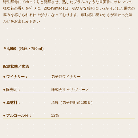
野生酵母にてゆっくりと発酵させ、熟したプラムのような果実香にオレンジの
様な花の香りをﾍﾞｰｽに、2024vintageは、穏やかな酸味にしっかりとした果実の
厚みを感じられる仕上がりになっております。躍動感に穏やかさが加わった味
わいをお楽しみ下さい
￥4,950（税込・750ml）
配送状態／常温
ワイナリー
弟子屈ワイナリー
販売元
株式会社 セナヴィーノ
原材料
清舞（弟子屈町産100％）
アルコール分
12%