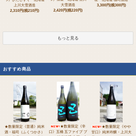
大雪酒造
上川大雪酒造
3,300円(税300円)
2,420円(税220円)
2,310円(税210円)
もっと見る
おすすめ商品
★数量限定《辛
★数量限定《普通》純米
★数量限定《やや
口》五橋 五ファイブ ブ
酒・福司（ふくつかさ）
甘口》純米吟醸・上川大