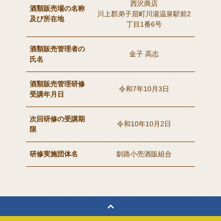
西沢商店
酒類販売場の名称
川上郡弟子屈町川湯温泉駅前2
及び所在地
丁目1番6号
酒類販売管理者の
金子 高志
氏名
酒類販売管理研修
令和7年10月3日
受講年月日
次回研修の受講期
令和10年10月2日
限
研修実施団体名
釧路小売酒販組合