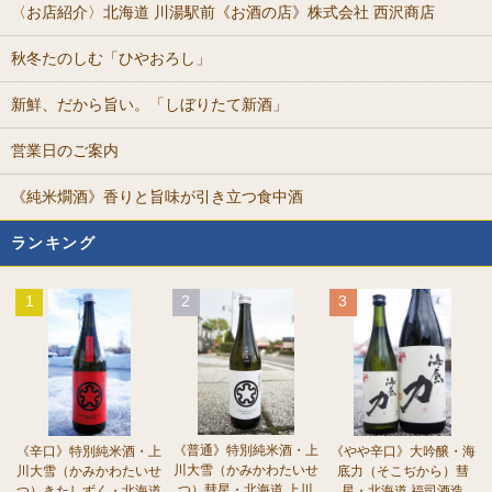
〈お店紹介〉北海道 川湯駅前《お酒の店》株式会社 西沢商店
秋冬たのしむ「ひやおろし」
新鮮、だから旨い。「しぼりたて新酒」
営業日のご案内
《純米燗酒》香りと旨味が引き立つ食中酒
ランキング
1
2
3
《普通》特別純米酒・上
《辛口》特別純米酒・上
《やや辛口》大吟醸・海
川大雪（かみかわたいせ
川大雪（かみかわたいせ
底力（そこぢから）彗
つ）彗星・北海道 上川
つ）きたしずく・北海道
星・北海道 福司酒造