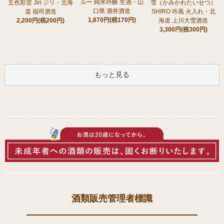
ルー 純米吟醸 生酒・山
五色彩雲 Jiri ジリ・北海
雪（かみかわたいせつ）
口県 酒井酒造
道 福司酒造
SHIRO 吟風 火入れ・北
1,870円(税170円)
2,200円(税200円)
海道 上川大雪酒造
3,300円(税300円)
もっと見る
酒類販売管理者標識