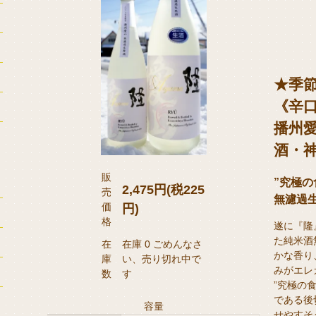
★季
《辛
播州
酒・神
販
”究極
2,475円(税225
売
無濾過
価
円)
格
遂に『隆
た純米酒
在
在庫 0 ごめんなさ
かな香り
庫
い、売り切れ中で
みがエレ
数
す
”究極の
である後
容量
せやすそ