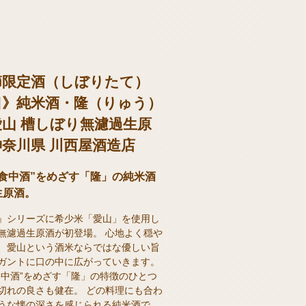
節限定酒（しぼりたて）
口》純米酒・隆（りゅう）
愛山 槽しぼり無濾過生原
奈川県 川西屋酒造店
の食中酒”をめざす「隆」の純米酒
生原酒。
』シリーズに希少米「愛山」を使用し
無濾過生原酒が初登場。 心地よく穏や
、愛山という酒米ならではな優しい旨
ガントに口の中に広がっていきます。
食中酒”をめざす「隆」の特徴のひとつ
切れの良さも健在。 どの料理にも合わ
うな懐の深さを感じられる純米酒で