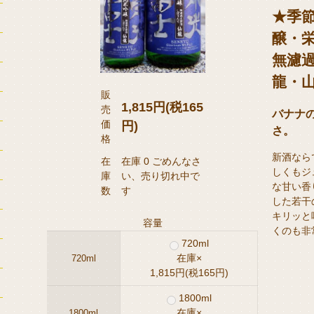
★季
醸・
無濾過
龍・山
販
1,815円(税165
売
バナナ
価
円)
さ。
格
新酒なら
在
在庫 0 ごめんなさ
しくもジ
庫
い、売り切れ中で
な甘い香
数
す
した若干
キリッと
容量
くのも非
720ml
在庫×
720ml
1,815円(税165円)
1800ml
在庫×
1800ml