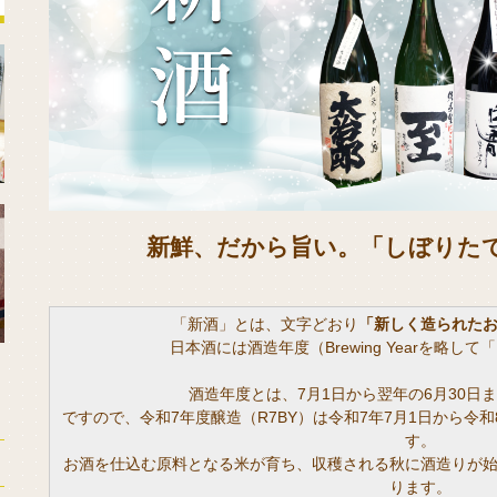
新鮮、だから旨い。「しぼりた
「新酒」とは、文字どおり
「新しく造られた
日本酒には酒造年度（Brewing Yearを略し
酒造年度とは、7月1日から翌年の6月30日
ですので、令和7年度醸造（R7BY）は令和7年7月1日から令
す。
お酒を仕込む原料となる米が育ち、収穫される秋に酒造りが
ります。