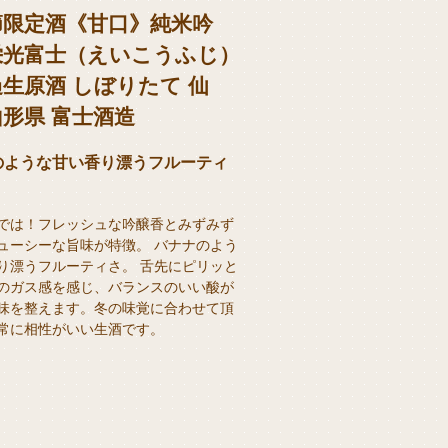
節限定酒《甘口》純米吟
栄光富士（えいこうふじ）
生原酒 しぼりたて 仙
形県 富士酒造
のような甘い香り漂うフルーティ
では！フレッシュな吟醸香とみずみず
ューシーな旨味が特徴。 バナナのよう
り漂うフルーティさ。 舌先にピリッと
のガス感を感じ、バランスのいい酸が
味を整えます。冬の味覚に合わせて頂
常に相性がいい生酒です。