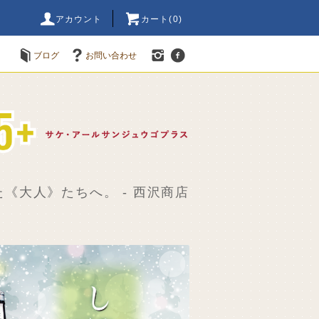
アカウント
カート(
0
)
ブログ
お問い合わせ
《大人》たちへ。 - 西沢商店