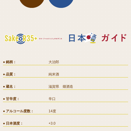
銘柄
大治郎
品質
純米酒
蔵名
滋賀県 畑酒造
甘辛度
辛口
アルコール度数
14度
日本酒度
+3.0