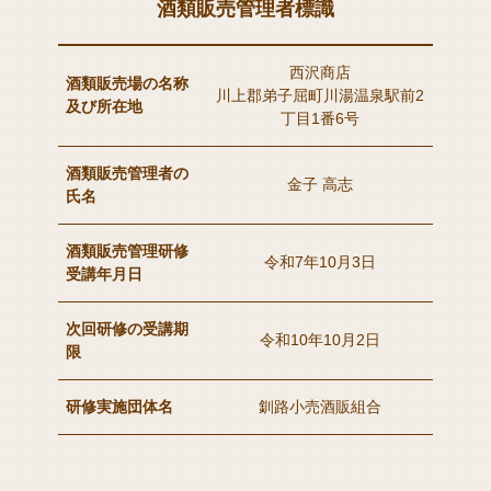
酒類販売管理者標識
西沢商店
酒類販売場の名称
川上郡弟子屈町川湯温泉駅前2
及び所在地
丁目1番6号
酒類販売管理者の
金子 高志
氏名
酒類販売管理研修
令和7年10月3日
受講年月日
次回研修の受講期
令和10年10月2日
限
研修実施団体名
釧路小売酒販組合