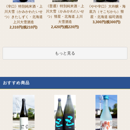
《普通》特別純米酒・上
《辛口》特別純米酒・上
《やや辛口》大吟醸・海
川大雪（かみかわたいせ
川大雪（かみかわたいせ
底力（そこぢから）彗
つ）彗星・北海道 上川
つ）きたしずく・北海道
星・北海道 福司酒造
大雪酒造
上川大雪酒造
3,300円(税300円)
2,420円(税220円)
2,310円(税210円)
もっと見る
おすすめ商品