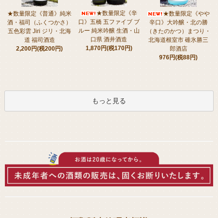
★数量限定《辛
★数量限定《普通》純米
★数量限定《やや
口》五橋 五ファイブ ブ
酒・福司（ふくつかさ）
辛口》大吟醸・北の勝
ルー 純米吟醸 生酒・山
五色彩雲 Jiri ジリ・北海
（きたのかつ）まつり・
口県 酒井酒造
道 福司酒造
北海道根室市 碓氷勝三
1,870円(税170円)
2,200円(税200円)
郎酒店
976円(税88円)
もっと見る