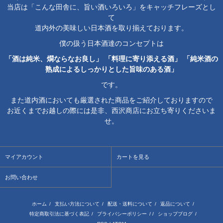
当店は「こんな田舎に、旨い酒いろいろ」をキャッチフレーズとし
て
道内外の美味しい日本酒を取り揃えております。
僕の扱う日本酒達のコンセプトは
「酒は純米、燗ならなお良し」 「料理に寄り添える酒」 「純米酒の
熟成によるしっかりとした旨味のある酒」
です。
また道内酒においても厳選された商品をご紹介しておりますので
お近くまでお越しの際には是非、西沢商店にお立ち寄りくださいま
せ。
マイアカウント
カートを見る
お問い合わせ
ホーム
/
支払い方法について
/
配送・送料について
/
返品について
/
特定商取引法に基づく表記
/
プライバシーポリシー
/ /
ショップブログ
/