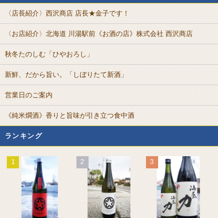
〈店長紹介〉西沢商店 店長★金子です！
〈お店紹介〉北海道 川湯駅前《お酒の店》株式会社 西沢商店
秋冬たのしむ「ひやおろし」
新鮮、だから旨い。「しぼりたて新酒」
営業日のご案内
《純米燗酒》香りと旨味が引き立つ食中酒
ランキング
1
2
3