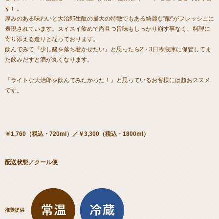
す）。
厚みのある味わいと大治郎生酛の最大の特徴でもある綺麗な”酸”がフレッシュに
表現されています。スイスイ飲めて尚且つ旨味もしっかり崩す事なく、料理に
寄り添える造りとなっております。
飲んでみて『少し酸を落ち着かせたい』と思ったら2・3日冷蔵庫に保管してま
た飲みだすと酒が丸くなります。
『ライトな大治郎を飲んでみたかった！』と思っているお客様には超おススメ
です。
￥1,760（税込・720ml）／￥3,300（税込・1800ml）
配送状態／クール便
推奨提供