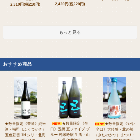
2,420円(税220円)
2,310円(税210円)
もっと見る
おすすめ商品
★数量限定《辛
★数量限定《普通》純米
★数量限定《やや
口》五橋 五ファイブ ブ
酒・福司（ふくつかさ）
辛口》大吟醸・北の勝
ルー 純米吟醸 生酒・山
五色彩雲 Jiri ジリ・北海
（きたのかつ）まつり・