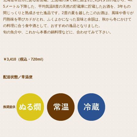
5メートル下降した、平均気温8度の天然の貯蔵庫に貯蔵したお酒を、3年もの
間じっくりと熟成させた逸品です。2度の夏を越したこのお酒は、風味や香りが
円熟味を帯びカドがとれ、ふくよかになった旨味と余韻は、秋から冬にかけて
の料理に合う食中酒として、おすすめの逸品となりました。
旬の魚介や、これから本番の鍋料理などに、合わせてみて下さい。
￥3,410（税込・720ml）
配送状態／常温便
推奨提供