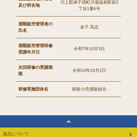
川上郡弟子屈町川湯温泉駅前2
及び所在地
丁目1番6号
酒類販売管理者の
金子 高志
氏名
酒類販売管理研修
令和7年10月3日
受講年月日
次回研修の受講期
令和10年10月2日
限
研修実施団体名
釧路小売酒販組合
返品について