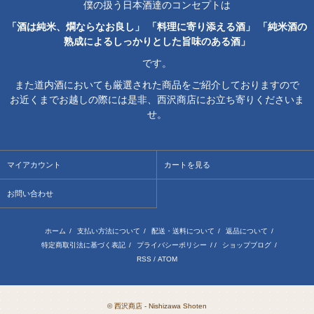
僕の扱う日本酒達のコンセプトは
「酒は純米、燗ならなお良し」 「料理に寄り添える酒」 「純米酒の
熟成によるしっかりとした旨味のある酒」
です。
また道内酒においても厳選された商品をご紹介しておりますので
お近くまでお越しの際には是非、西沢商店にお立ち寄りくださいま
せ。
マイアカウント
カートを見る
お問い合わせ
ホーム
/
支払い方法について
/
配送・送料について
/
返品について
/
特定商取引法に基づく表記
/
プライバシーポリシー
/ /
ショップブログ
/
RSS
/
ATOM
© 西沢商店 - Nishizawa Shoten