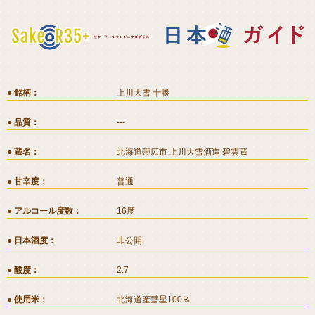
銘柄
上川大雪 十勝
品質
---
蔵名
北海道帯広市 上川大雪酒造 碧雲蔵
甘辛度
普通
アルコール度数
16度
日本酒度
非公開
酸度
2.7
使用米
北海道産彗星100％