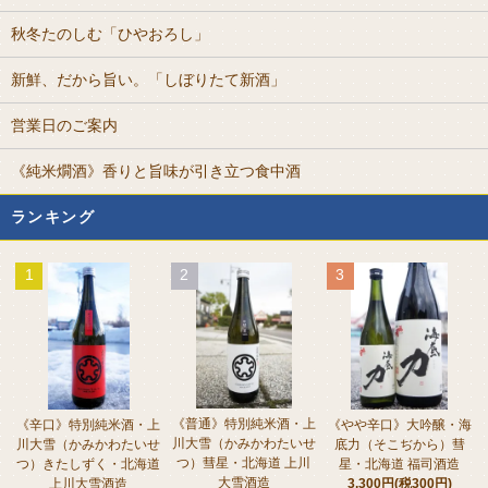
秋冬たのしむ「ひやおろし」
新鮮、だから旨い。「しぼりたて新酒」
営業日のご案内
《純米燗酒》香りと旨味が引き立つ食中酒
ランキング
1
2
3
《普通》特別純米酒・上
《辛口》特別純米酒・上
《やや辛口》大吟醸・海
川大雪（かみかわたいせ
川大雪（かみかわたいせ
底力（そこぢから）彗
つ）彗星・北海道 上川
つ）きたしずく・北海道
星・北海道 福司酒造
大雪酒造
上川大雪酒造
3,300円(税300円)