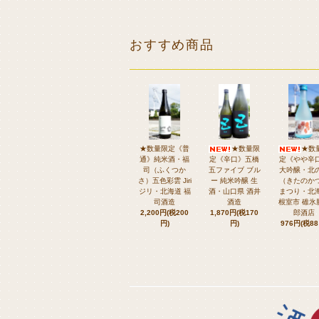
おすすめ商品
★数量限定《普
★数量限
★数
通》純米酒・福
定《辛口》五橋
定《やや辛
司（ふくつか
五ファイブ ブル
大吟醸・北
さ）五色彩雲 Jiri
ー 純米吟醸 生
（きたのか
ジリ・北海道 福
酒・山口県 酒井
まつり・北
司酒造
酒造
根室市 碓氷
2,200円(税200
1,870円(税170
郎酒店
円)
円)
976円(税88