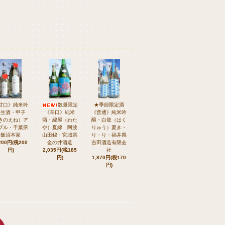
甘口》純米吟
数量限定
★季節限定酒
醸生酒・甲子
《辛口》純米
《普通》純米吟
きのえね）ア
酒・綿屋（わた
醸・白龍（はく
プル・千葉県
や）夏綿 阿波
りゅう）夏き・
飯沼本家
山田錦・宮城県
り・り・福井県
200円(税200
金の井酒造
吉田酒造有限会
円)
2,035円(税185
社
円)
1,870円(税170
円)