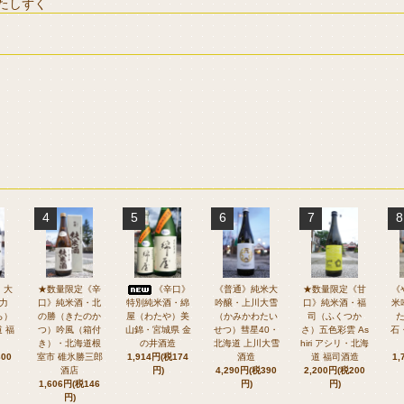
たしずく
4
5
6
7
8
》大
★数量限定《辛
《辛口》
《普通》純米大
★数量限定《甘
《
力
口》純米酒・北
特別純米酒・綿
吟醸・上川大雪
口》純米酒・福
米
ら）
の勝（きたのか
屋（わたや）美
（かみかわたい
司（ふくつか
 福
つ）吟風（箱付
山錦・宮城県 金
せつ）彗星40・
さ）五色彩雲 As
石
き）・北海道根
の井酒造
北海道 上川大雪
hiri アシリ・北海
300
室市 碓氷勝三郎
1,914円(税174
酒造
道 福司酒造
1,
酒店
円)
4,290円(税390
2,200円(税200
1,606円(税146
円)
円)
円)