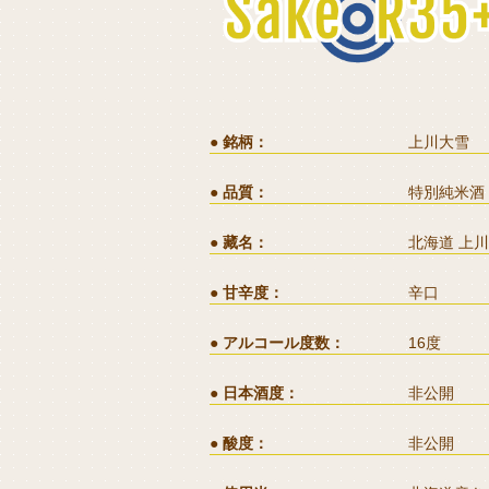
銘柄
上川大雪
品質
特別純米酒
藏名
北海道 上
甘辛度
辛口
アルコール度数
16度
日本酒度
非公開
酸度
非公開