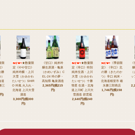
量限
★数量限
《甘口》純米吟
★数量限
《季節限
《
口》
定《やや甘口》
醸生原酒・亀泉
定《辛口》特別
定》《辛口》北
の勝
純米吟醸・上川
（かめいずみ）C
純米生酒・上川
の勝（きたのか
（
つ）
大雪（かみかわ
EL-24 吟の夢・
大雪（かみかわ
つ）辛口 純米・
ッ
海道
たいせつ）SHIR
高知県 亀泉酒造
たいせつ）十勝
北海道根室市 碓
勝三
O 吟風 火入れ・
2,365円(税215
彗星 生酒・北海
氷勝三郎商店
2,
北海道 上川大雪
円)
道上川町 上川大
1,746円(税158
円)
酒造
雪酒造 碧雲蔵
円)
3,300円(税300
2,640円(税240
円)
円)