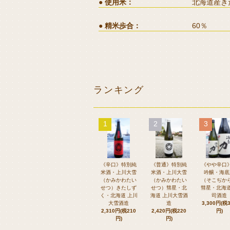
使用米
北海道産き
精米歩合
60％
ランキング
1
2
3
《辛口》特別純
《普通》特別純
《やや辛口
米酒・上川大雪
米酒・上川大雪
吟醸・海底
（かみかわたい
（かみかわたい
（そこぢか
せつ）きたしず
せつ）彗星・北
彗星・北海道
く・北海道 上川
海道 上川大雪酒
司酒造
大雪酒造
造
3,300円(税
2,310円(税210
2,420円(税220
円)
円)
円)