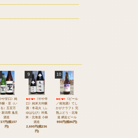
9
10
やや甘口》純
《やや辛
《ビール
吟醸・至（い
口》純米大吟醸
／発泡酒》てし
たる）五百万
酒・冬花火（ふ
かがクラフト 完
・新潟県 逸見
ゆはなび）吟風
熟ぶどう・北海
酒造
米・北海道 小林
道 網走ビール
727円(税157
酒造
950円(税86円)
円)
2,600円(税236
円)